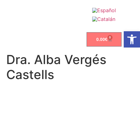
Abrir
0
0.00
€
Dra. Alba Vergés
Castells