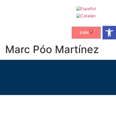
Abrir
0
0.00
€
Marc Póo Martínez